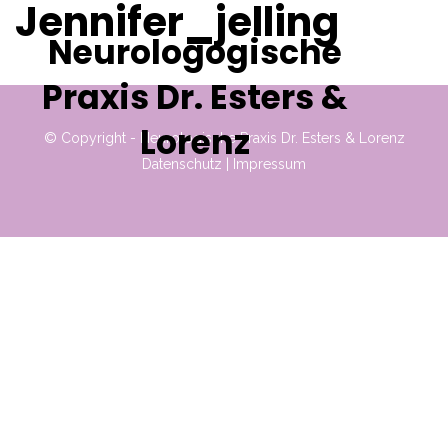
Jennifer_jelling
Neurologogische
Praxis Dr. Esters &
Lorenz
© Copyright - Neurologische Praxis Dr. Esters & Lorenz
Datenschutz
|
Impressum