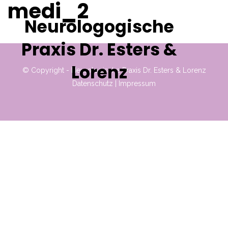
medi_2
Neurologogische
Praxis Dr. Esters &
Lorenz
© Copyright - Neurologische Praxis Dr. Esters & Lorenz
Datenschutz
|
Impressum