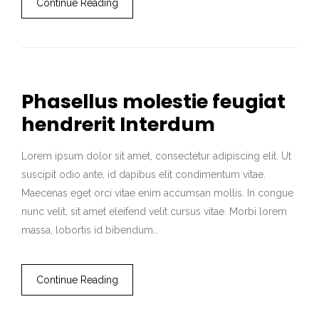
Continue Reading
Phasellus molestie feugiat
hendrerit Interdum
Lorem ipsum dolor sit amet, consectetur adipiscing elit. Ut
suscipit odio ante, id dapibus elit condimentum vitae.
Maecenas eget orci vitae enim accumsan mollis. In congue
nunc velit, sit amet eleifend velit cursus vitae. Morbi lorem
massa, lobortis id bibendum…
Continue Reading