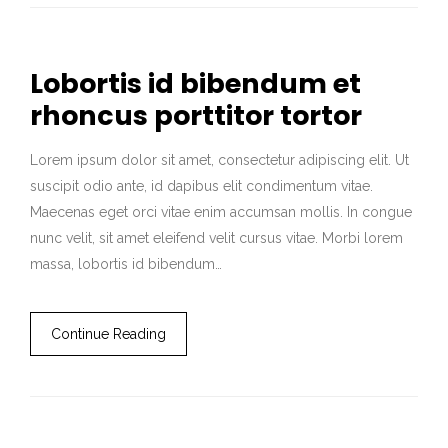
Lobortis id bibendum et
rhoncus porttitor tortor
Lorem ipsum dolor sit amet, consectetur adipiscing elit. Ut
suscipit odio ante, id dapibus elit condimentum vitae.
Maecenas eget orci vitae enim accumsan mollis. In congue
nunc velit, sit amet eleifend velit cursus vitae. Morbi lorem
massa, lobortis id bibendum…
Continue Reading