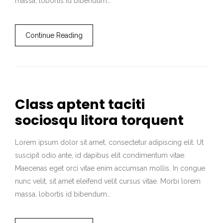
massa, lobortis id bibendum…
Continue Reading
Class aptent taciti
sociosqu litora torquent
Lorem ipsum dolor sit amet, consectetur adipiscing elit. Ut
suscipit odio ante, id dapibus elit condimentum vitae.
Maecenas eget orci vitae enim accumsan mollis. In congue
nunc velit, sit amet eleifend velit cursus vitae. Morbi lorem
massa, lobortis id bibendum…