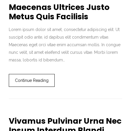
Maecenas Ultrices Justo
Metus Quis Facilisis
Lorem ipsum dolor sit amet, consectetur adipiscing elit. Ut
suscipit odio ante, id dapibus elit condimentum vitae.
Maecenas eget orci vitae enim accumsan mollis. In congue
nunc velit, sit amet eleifend velit cursus vitae. Morbi lorem
massa, lobortis id bibendum…
Continue Reading
Vivamus Pulvinar Urna Nec
Ipsum Interdum Blandi